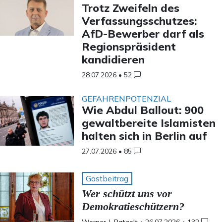
Trotz Zweifeln des
Verfassungsschutzes:
AfD-Bewerber darf als
Regionspräsident
kandidieren
28.07.2026
•
52
GEFAHRENPOTENZIAL
Wie Abdul Ballout: 900
gewaltbereite Islamisten
halten sich in Berlin auf
27.07.2026
•
85
Gastbeitrag
Wer schützt uns vor
Demokratieschützern?
Werner J. Patzelt
•
26.07.2026
•
132