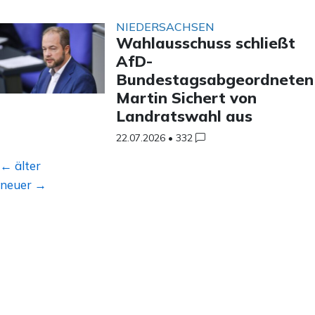
NIEDERSACHSEN
Wahlausschuss schließt
AfD-
Bundestagsabgeordneten
Martin Sichert von
Landratswahl aus
22.07.2026
•
332
Beitragsnavigation
←
älter
neuer
→
Unsere Mission
Unser Team