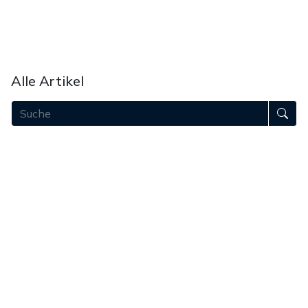
Akademie
Bei uns werben
Unterstützen
Alle Artikel
August 2026
Juli 2026
Juni 2026
Mai 2026
April 2026
März 2026
Februar 2026
Januar 2026
Dezember 2025
November 2025