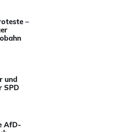
roteste –
er
tobahn
r und
r SPD
e AfD-