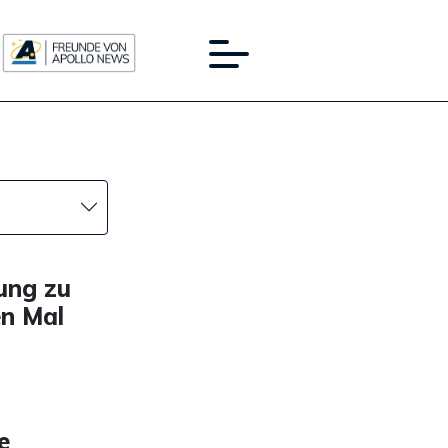
ung zu
n Mal
e