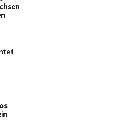
achsen
en
htet
os
in