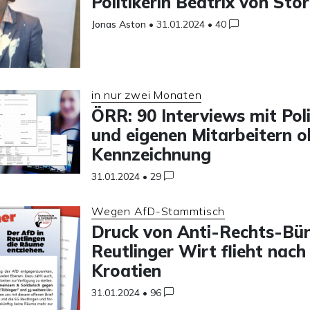
Politikerin Beatrix von Sto
Jonas Aston
•
31.01.2024
•
40
in nur zwei Monaten
ÖRR: 90 Interviews mit Poli
und eigenen Mitarbeitern 
Kennzeichnung
31.01.2024
•
29
Wegen AfD-Stammtisch
Druck von Anti-Rechts-Bün
Reutlinger Wirt flieht nach
Kroatien
31.01.2024
•
96