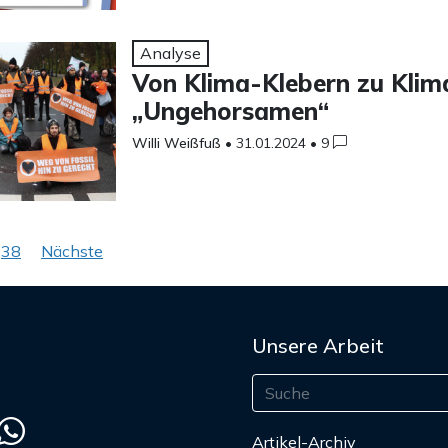
Analyse
Von Klima-Klebern zu Klim
„Ungehorsamen“
Willi Weißfuß
•
31.01.2024
•
9
nummerierung
38
Nächste
ge
Unsere Arbeit
Artikel-Archiv