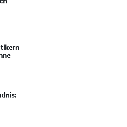
rch
tikern
ohne
dnis: