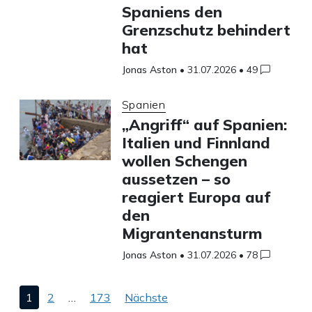
Spaniens den
Grenzschutz behindert
hat
Jonas Aston
•
31.07.2026
•
49
Spanien
„Angriff“ auf Spanien:
Italien und Finnland
wollen Schengen
aussetzen – so
reagiert Europa auf
den
Migrantenansturm
Jonas Aston
•
31.07.2026
•
78
Seitennummerierung
1
2
…
173
Nächste
der