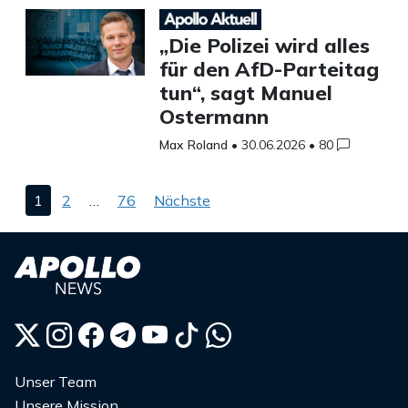
„Die Polizei wird alles
für den AfD-Parteitag
tun“, sagt Manuel
Ostermann
Max Roland
•
30.06.2026
•
80
Seitennummerierung
1
2
…
76
Nächste
der
Beiträge
Unser Team
Unsere Mission