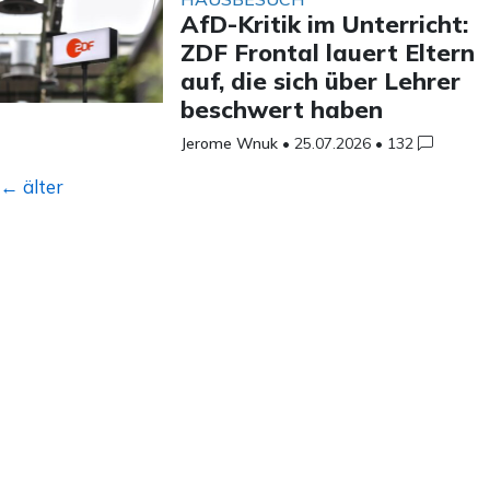
AfD-Kritik im Unterricht:
ZDF Frontal lauert Eltern
auf, die sich über Lehrer
beschwert haben
Jerome Wnuk
•
25.07.2026
•
132
Beitragsnavigation
←
älter
Unsere Mission
Unser Team
Akademie
Bei uns werben
Unterstützen