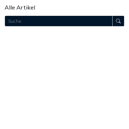
Alle Artikel
August 2026
Juli 2026
Juni 2026
Mai 2026
April 2026
März 2026
Februar 2026
Januar 2026
Dezember 2025
November 2025
Oktober 2025
September 2025
August 2025