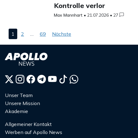
Kontrolle verlor
Max Mannhart
•
21.07.2026
•
27
Seitennummerierung
1
2
…
69
Nächste
der
Beiträge
Unser Team
Unsere Mission
Akademie
Allgemeiner Kontakt
Werben auf Apollo News