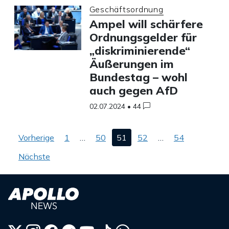
Geschäftsordnung
Ampel will schärfere
Ordnungsgelder für
„diskriminierende“
Äußerungen im
Bundestag – wohl
auch gegen AfD
02.07.2024
•
44
Seitennummerierung
Vorherige
1
…
50
51
52
…
54
der
Beiträge
Nächste