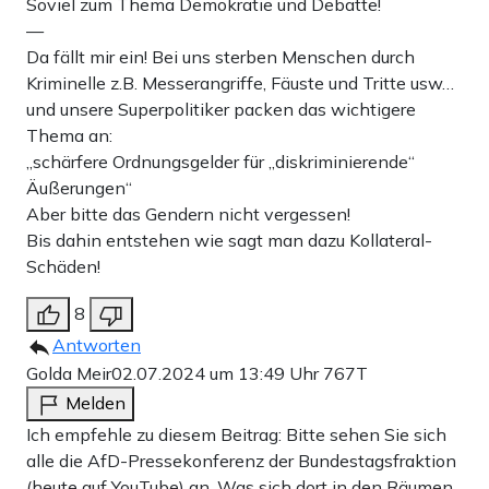
Soviel zum Thema Demokratie und Debatte!
—
Da fällt mir ein! Bei uns sterben Menschen durch
Kriminelle z.B. Messerangriffe, Fäuste und Tritte usw…
und unsere Superpolitiker packen das wichtigere
Thema an:
„schärfere Ordnungsgelder für „diskriminierende“
Äußerungen“
Aber bitte das Gendern nicht vergessen!
Bis dahin entstehen wie sagt man dazu Kollateral-
Schäden!
8
Antworten
Golda Meir
02.07.2024 um 13:49 Uhr
767T
Melden
Ich empfehle zu diesem Beitrag: Bitte sehen Sie sich
alle die AfD-Pressekonferenz der Bundestagsfraktion
(heute auf YouTube) an. Was sich dort in den Räumen