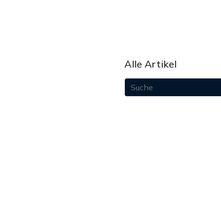
Alle Artikel
August 2026
Juli 2026
Juni 2026
Mai 2026
April 2026
März 2026
Februar 2026
Januar 2026
Dezember 2025
paket