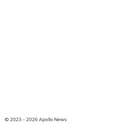
Unsere Mission
Unser Team
Akademie
Bei uns werben
Unterstützen
Unsere Kommentar-Richtlinien
Nutzungsbedingungen für das PUR-Abo und das Freundes
Impressum
Datenschutzerklärung
Kontakt
Einwilligung Tracking widerrufen
Anmelden
© 2023 - 2026 Apollo News