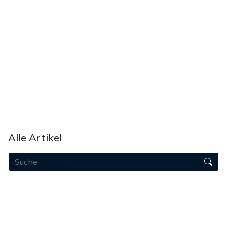
Unsere Mission
Unser Team
Akademie
Bei uns werben
Unterstützen
Alle Artikel
August 2026
Juli 2026
Juni 2026
Mai 2026