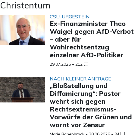
Christentum
CSU-URGESTEIN
Ex-Finanzminister Theo
Waigel gegen AfD-Verbot
– aber für
Wahlrechtsentzug
einzelner AfD-Politiker
29.07.2026
•
212
NACH KLEINER ANFRAGE
„Bloßstellung und
Diffamierung“: Pastor
wehrt sich gegen
Rechtsextremismus-
Vorwürfe der Grünen und
warnt vor Zensur
Marie Rahenbrock
•
20.06.2026
•
94