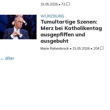
15.05.2026
•
72
WÜRZBURG
Tumultartige Szenen:
Merz bei Katholikentag
ausgepfiffen und
ausgebuht
Marie Rahenbrock
•
15.05.2026
•
204
Beitragsnavigation
←
älter
Unsere Mission
Unser Team
Akademie