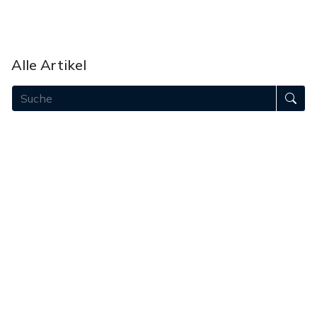
Bei uns werben
Unterstützen
Alle Artikel
August 2026
Juli 2026
Juni 2026
Mai 2026
April 2026
März 2026
Februar 2026
Januar 2026
Dezember 2025
November 2025
Oktober 2025