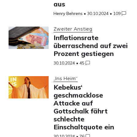
aus
Henry Behrens
•
30.10.2024
•
109
Zweiter Anstieg
Inflationsrate
überraschend auf zwei
Prozent gestiegen
30.10.2024
•
45
„Ins Heim“
Kebekus‘
geschmacklose
Attacke auf
Gottschalk fährt
schlechte
Einschaltquote ein
30.10.2024
•
76