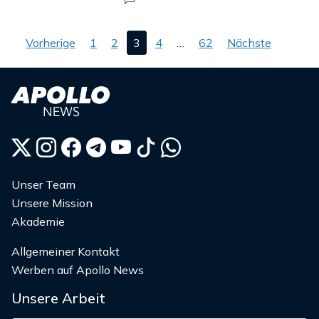
Seitennummerierung
Vorherige
1
2
3
4
…
62
Nächste
der
Beiträge
Unser Team
Unsere Mission
Akademie
Allgemeiner Kontakt
Werben auf Apollo News
Unsere Arbeit