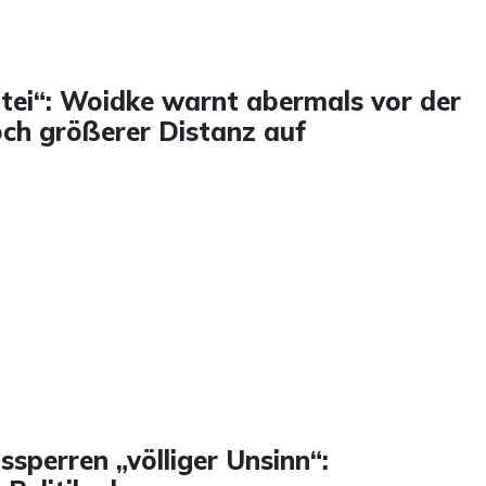
rtei“: Woidke warnt abermals vor der
och größerer Distanz auf
sperren „völliger Unsinn“: