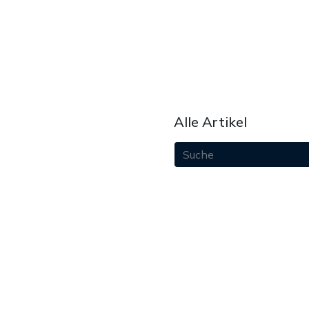
Alle Artikel
August 2026
Juli 2026
Juni 2026
Mai 2026
April 2026
März 2026
Februar 2026