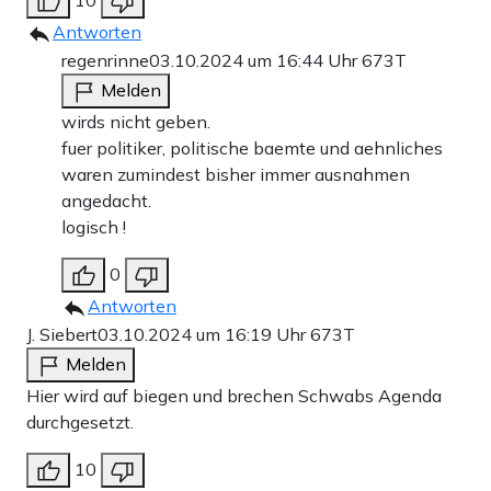
10
Antworten
regenrinne
03.10.2024 um 16:44 Uhr
673T
Melden
wirds nicht geben.
fuer politiker, politische baemte und aehnliches
waren zumindest bisher immer ausnahmen
angedacht.
logisch !
Kritiker sehen in der anlasslosen Chatkontrolle einen
Verstoß gegen die Privatsphäre, weil die EU somit
0
sämtliche Nachrichteninhalte von rund 450 Millionen
Antworten
Bürgern sammeln und auswerten könnte – obwohl das
J. Siebert
03.10.2024 um 16:19 Uhr
673T
Melden
vorgegebene Ziel ein ganz anderes sein soll. Die EU-
Hier wird auf biegen und brechen Schwabs Agenda
Kommission plante dafür ein „EU-Zentrum“ ein, das als
durchgesetzt.
zentrale Behörde für die Datensammlung und -
10
verarbeitung zuständig sein soll.