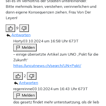
sei es im Verhältnis der Staaten untereinander.”
Teilen:
Bitte mehrmals lesen, verstehen, verinnerlichen und
Zu den Kommentaren (22)
dann eigene Konsequenzen ziehen, Frau Von Der
Leyen!
Einmalig
Monatlich
9
Antworten
Apollo News unterstützen
Horty
03.10.2024 um 16:58 Uhr
673T
Zahlungsoptionen:
Pay
Pay
Melden
25 €
10 €
15 €
50 €
100 €
– einige übersetzte Artikel zum UNO „Pakt für die
Zukunft“
https://uncutnews.ch/search/UN+Pakt/
2
Weiter zum Zahlen
Antworten
Bank-Überweisung
regenrinne
03.10.2024 um 16:43 Uhr
673T
Melden
das gesetz findet mehr unterstuetzung, als dir lieb