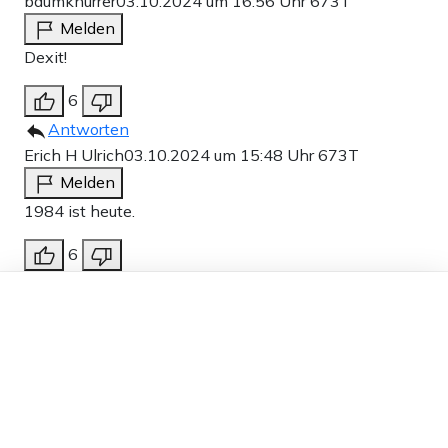
baumknurrer
03.10.2024 um 16:56 Uhr
673T
Melden
Dexit!
6
Antworten
Erich H Ulrich
03.10.2024 um 15:48 Uhr
673T
Melden
1984 ist heute.
6
Antworten
Dieser Artikel ist kostenlos für alle –
Horty
03.10.2024 um 16:51 Uhr
673T
dank
Freunden von Apollo News »
Melden
Habeck in seinem Vorwort zu „1984“ geht sogar
noch zwei Schritte weiter. Er ignoriert, dass
„1984“ vollständig Stalins Kommunismus im Blick
hat, er nimmt das nicht einmal wahr, sondern