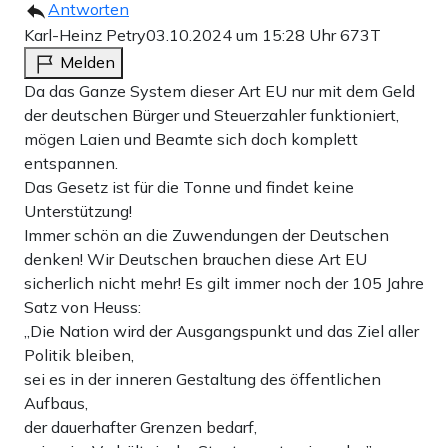
Antworten
Karl-Heinz Petry
03.10.2024 um 15:28 Uhr
673T
Anzeige
Melden
Da das Ganze System dieser Art EU nur mit dem Geld
der deutschen Bürger und Steuerzahler funktioniert,
mögen Laien und Beamte sich doch komplett
entspannen.
Das Gesetz ist für die Tonne und findet keine
Unser VPN-Partner
Unterstützung!
Surfshark
Immer schön an die Zuwendungen der Deutschen
Sie wollen sich besser im Netz schützen? Dafür ist eine VPN
denken! Wir Deutschen brauchen diese Art EU
empfehlenswert. Wenn Sie sich für einen VPN-Anbieter
sicherlich nicht mehr! Es gilt immer noch der 105 Jahre
entscheiden, dann gerne für den
Apollo News-Partner
Satz von Heuss:
Surfshark
, wo Sie auch drei Monate gratis erhalten.
„Die Nation wird der Ausgangspunkt und das Ziel aller
Politik bleiben,
Jetzt VPN-Zugang sichern
sei es in der inneren Gestaltung des öffentlichen
Aufbaus,
der dauerhafter Grenzen bedarf,