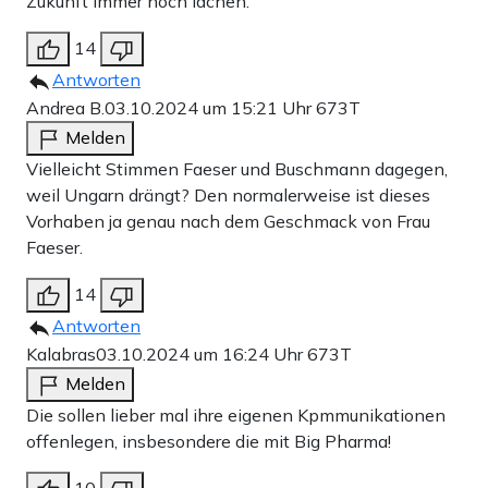
Zukunft immer noch lachen.
massiven Gegenwinds eine Art Kompromiss
vorgeschlagen: Die Kommunikationsdienstleister sollen
14
freiwillig anlasslose Chatkontrollen durchführen, dafür
Antworten
würde die EU das bindende Gesetz nicht verabschieden.
Andrea B.
03.10.2024 um 15:21 Uhr
673T
Melden
Weil die Abstimmung seitdem sowieso zweimal
Vielleicht Stimmen Faeser und Buschmann dagegen,
scheiterte, ändert sich für die Nutzer von
weil Ungarn drängt? Den normalerweise ist dieses
Messengerdiensten und sozialen Netzwerken erstmal
Vorhaben ja genau nach dem Geschmack von Frau
nichts. Wobei anzumerken bleibt, dass einige Anbieter wie
Faeser.
Facebook und Google bereits freiwillig Daten an die EU
14
weitergeben.
Antworten
Kalabras
03.10.2024 um 16:24 Uhr
673T
Melden
Werbung
Die sollen lieber mal ihre eigenen Kpmmunikationen
offenlegen, insbesondere die mit Big Pharma!