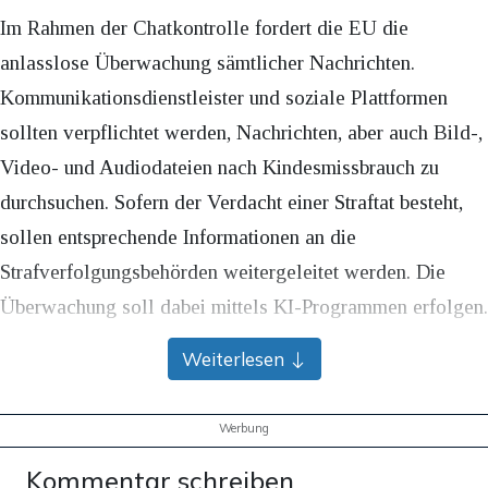
Im Rahmen der Chatkontrolle fordert die EU die
anlasslose Überwachung sämtlicher Nachrichten.
Kommunikationsdienstleister und soziale Plattformen
sollten verpflichtet werden, Nachrichten, aber auch Bild-,
Video- und Audiodateien nach Kindesmissbrauch zu
durchsuchen. Sofern der Verdacht einer Straftat besteht,
sollen entsprechende Informationen an die
Strafverfolgungsbehörden weitergeleitet werden. Die
Überwachung soll dabei mittels KI-Programmen erfolgen.
Weiterlesen
Auf Biegen und Brechen: Ungarn
verändert Vorschlag nur leicht
Werbung
Die ungarische Ratspräsidentschaft überarbeitete den
Kommentar schreiben