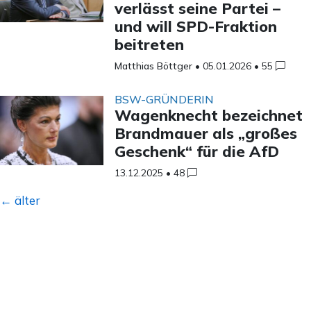
verlässt seine Partei –
und will SPD-Fraktion
beitreten
Matthias Böttger
•
05.01.2026
•
55
BSW-GRÜNDERIN
Wagenknecht bezeichnet
Brandmauer als „großes
Geschenk“ für die AfD
13.12.2025
•
48
Beitragsnavigation
←
älter