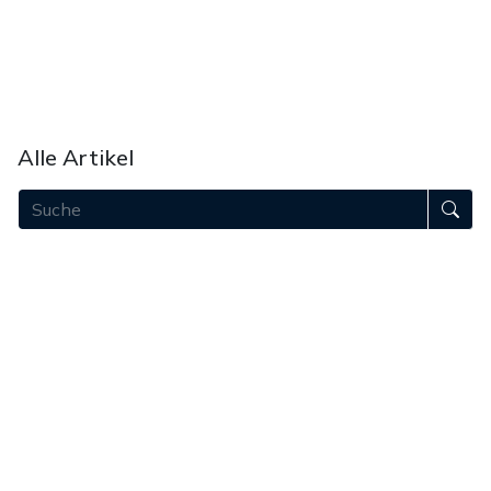
Unsere Mission
Unser Team
Akademie
Bei uns werben
Unterstützen
Alle Artikel
August 2026
Juli 2026
Juni 2026
Mai 2026
April 2026
März 2026
Februar 2026
Januar 2026
Dezember 2025