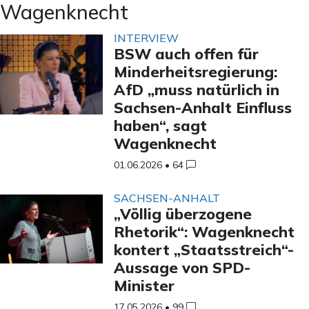
Wagenknecht
INTERVIEW
BSW auch offen für
Minderheitsregierung:
AfD „muss natürlich in
Sachsen-Anhalt Einfluss
haben“, sagt
Wagenknecht
01.06.2026
•
64
SACHSEN-ANHALT
„Völlig überzogene
Rhetorik“: Wagenknecht
kontert „Staatsstreich“-
Aussage von SPD-
Minister
17.05.2026
•
99