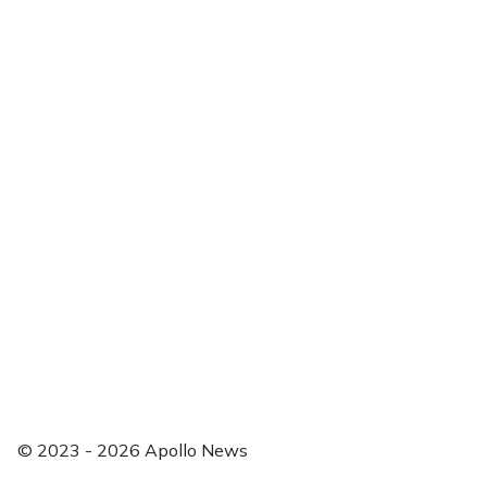
Dezember 2023
November 2023
Oktober 2023
September 2023
August 2023
Juli 2023
Unsere Kommentar-Richtlinien
Nutzungsbedingungen für das PUR-Abo und das
Freundespaket
Impressum
Datenschutzerklärung
Kontakt
Einwilligung Tracking widerrufen
Anmelden
© 2023 - 2026 Apollo News