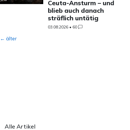
Ceuta-Ansturm – und
blieb auch danach
sträflich untätig
03.08.2026
•
60
Beitragsnavigation
←
älter
Unsere Mission
Unser Team
Akademie
Bei uns werben
Unterstützen
Alle Artikel