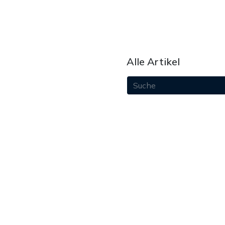
Alle Artikel
August 2026
Juli 2026
Juni 2026
Mai 2026
April 2026
März 2026
Februar 2026
Januar 2026
Dezember 2025
paket
November 2025