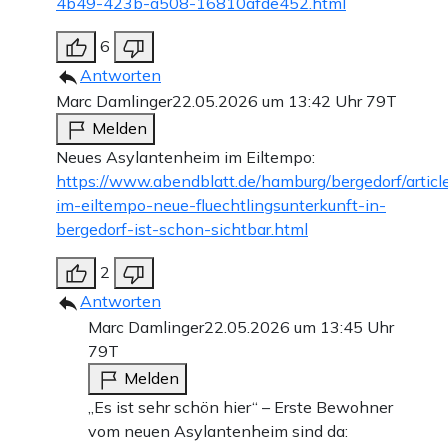
4b49-423b-a508-16810afde452.html
6
Antworten
Marc Damlinger
22.05.2026 um 13:42 Uhr
79T
Melden
Neues Asylantenheim im Eiltempo:
https://www.abendblatt.de/hamburg/bergedorf/arti
im-eiltempo-neue-fluechtlingsunterkunft-in-
bergedorf-ist-schon-sichtbar.html
2
Antworten
Marc Damlinger
22.05.2026 um 13:45 Uhr
79T
Melden
„Es ist sehr schön hier“ – Erste Bewohner
vom neuen Asylantenheim sind da: