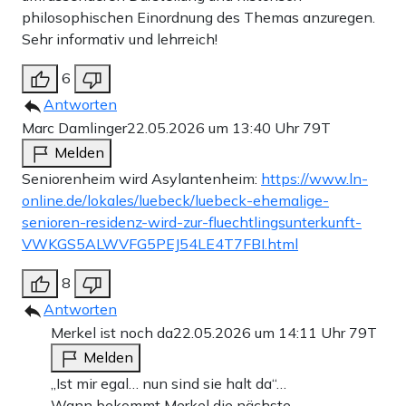
philosophischen Einordnung des Themas anzuregen.
Sehr informativ und lehrreich!
6
Antworten
Marc Damlinger
22.05.2026 um 13:40 Uhr
79T
Melden
Seniorenheim wird Asylantenheim:
https://www.ln-
online.de/lokales/luebeck/luebeck-ehemalige-
senioren-residenz-wird-zur-fluechtlingsunterkunft-
VWKGS5ALWVFG5PEJ54LE4T7FBI.html
8
Antworten
Merkel ist noch da
22.05.2026 um 14:11 Uhr
79T
Melden
„Ist mir egal… nun sind sie halt da“…
Wann bekommt Merkel die nächste