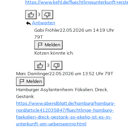
https://www.kehl.de/fluechtlingsunterkunft+er
3
Antworten
Gabi Fröhler
22.05.2026 um 14:19 Uhr
79T
Melden
Kotzen könnte ich.
3
Marc Damlinger
22.05.2026 um 13:52 Uhr
79T
Melden
Hamburger Asylantenheim: Fäkalien, Dreck,
Gestank:
https://www.abendblatt.de/hamburg/hamburg-
nord/article412035847/fluechtlinge-hamburg-
faekalien-dreck-gestank-so-ekelig-ist-es-in-
unterkunft-am-ueberseering.html