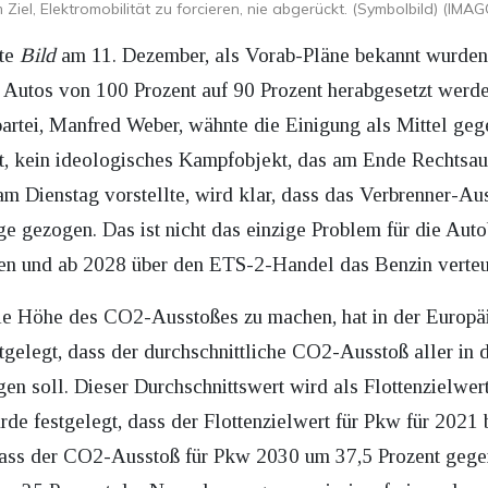
m Ziel, Elektromobilität zu forcieren, nie abgerückt. (Symbolbild) (IM
lte
Bild
am 11. Dezember, als Vorab-Pläne bekannt wurden,
Autos von 100 Prozent auf 90 Prozent herabgesetzt werden
rtei, Manfred Weber, wähnte die Einigung als Mittel gegen
kt, kein ideologisches Kampfobjekt, das am Ende Rechtsau
 Dienstag vorstellte, wird klar, dass das Verbrenner-Aus
ge gezogen. Das ist nicht das einzige Problem für die Aut
en und ab 2028 über den ETS-2-Handel das Benzin verte
e Höhe des CO2-Ausstoßes zu machen, hat in der Europä
stgelegt, dass der durchschnittliche CO2-Ausstoß aller 
n soll. Dieser Durchschnittswert wird als Flottenzielwer
rde festgelegt, dass der Flottenzielwert für Pkw für 20
 dass der CO2-Ausstoß für Pkw 2030 um 37,5 Prozent gege