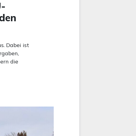
U-
nden
. Dabei ist
rgaben,
ern die