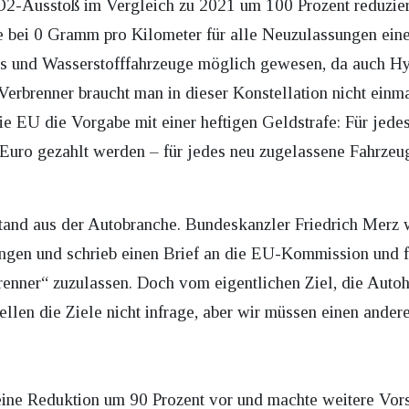
O2-Ausstoß im Vergleich zu 2021 um 100 Prozent reduzie
e bei 0 Gramm pro Kilometer für alle Neuzulassungen eines
os und Wasserstofffahrzeuge möglich gewesen, da auch Hy
erbrenner braucht man in dieser Konstellation nicht einm
ie EU die Vorgabe mit einer heftigen Geldstrafe: Für jede
Euro gezahlt werden – für jedes neu zugelassene Fahrzeug
and aus der Autobranche. Bundeskanzler Friedrich Merz w
ngen und schrieb einen Brief an die EU-Kommission und f
renner“ zuzulassen. Doch vom eigentlichen Ziel, die Autoh
stellen die Ziele nicht infrage, aber wir müssen einen and
ne Reduktion um 90 Prozent vor und machte weitere Vor