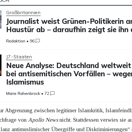
UCH:
Großbritannien
Journalist weist Grünen-Politikerin a
Haustür ab – daraufhin zeigt sie ihn
Redaktion
•
96
J7-Staaten
Neue Analyse: Deutschland weltweit
bei antisemitischen Vorfällen – wege
Islamismus
Marie Rahenbrock
•
72
r Abgrenzung zwischen legitimer Islamkritik, Islamfeindl
achfrage von
Apollo News
nicht. Stattdessen verwies sie a
bilanz antimuslimischer Übergriffe und Diskriminierungen