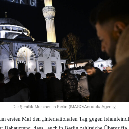
Die Şehitlik-Moschee in Berlin (IMAGO/Anadolu Agency)
um ersten Mal den „Internationalen Tag gegen Islamfeindl
r Behauptung, dass „auch in Berlin zahlreiche Übergriffe 