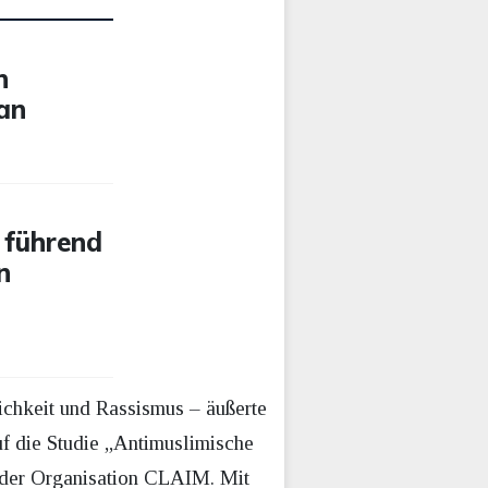
n
 an
 führend
n
ichkeit und Rassismus – äußerte
uf die Studie „Antimuslimische
“ der Organisation CLAIM. Mit