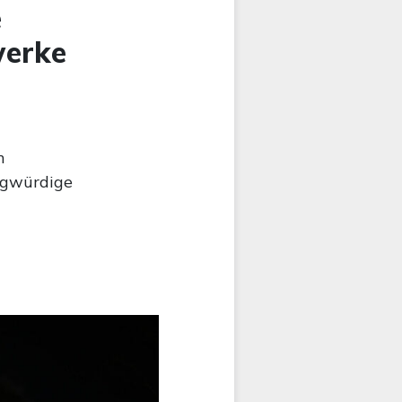
e
werke
n
ragwürdige