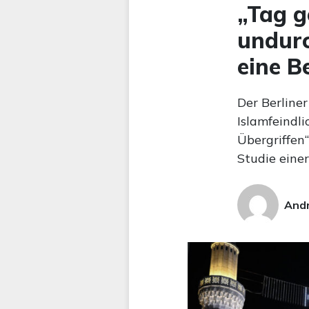
„Tag g
undurc
eine B
Der Berline
Islamfeindli
Übergriffen
Studie einer
Andr