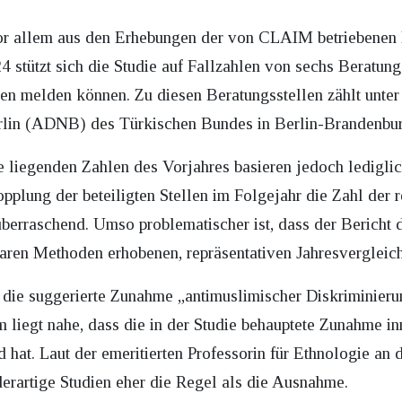
vor allem aus den Erhebungen der von CLAIM betriebenen 
4 stützt sich die Studie auf Fallzahlen von sechs Beratung
en melden können. Zu diesen Beratungsstellen zählt unte
rlin (ADNB) des Türkischen Bundes in Berlin-Brandenbu
 liegenden Zahlen des Vorjahres basieren jedoch lediglic
pplung der beteiligten Stellen im Folgejahr die Zahl der r
 überraschend. Umso problematischer ist, dass der Bericht
baren Methoden erhobenen, repräsentativen Jahresvergleich
s die suggerierte Zunahme „antimuslimischer Diskriminierun
dem liegt nahe, dass die in der Studie behauptete Zunahme 
d hat. Laut der emeritierten Professorin für Ethnologie an 
derartige Studien eher die Regel als die Ausnahme.