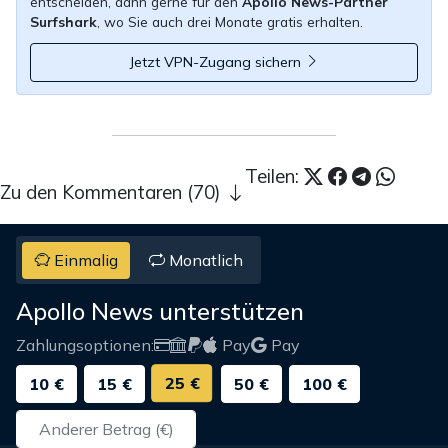
entscheiden, dann gerne für den
Apollo News-Partner
Surfshark
, wo Sie auch drei Monate gratis erhalten.
Jetzt VPN-Zugang sichern
Teilen:
Zu den Kommentaren (70)
Einmalig
Monatlich
Apollo News unterstützen
Zahlungsoptionen:
Pay
Pay
25 €
10 €
15 €
50 €
100 €