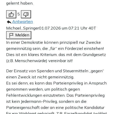
gelernt haben.
5
Antworten
Michael...Springer
01.07.2026 um 07:21 Uhr
40T
Melden
In einer Demokratie können prinzipiell nur Zwecke
gemeinnützig sein, die „für“ ein Förderziel einstehen!
Dies ist ein klares Kriterium. das mit dem Grundgesetz
(z.B. Menschenwürde) vereinbar ist!
Der Einsatz von Spenden und Steuermitteln „gegen“
einen Zweck ist nicht gemeinnützig.
Es sei denn, es kann das Parteienprivileg in Anspruch
genommen werden, um politisch gegen
Fehlentwicklungen einzutreten. Das Parteienprivileg
ist kein Jedermann-Privileg, sondern an die
Parteieigenschaft oder an eine politische Kandidatur
für ein Wahlamt geknüpft. Z.B. Einzelkandidat (w/d/m)