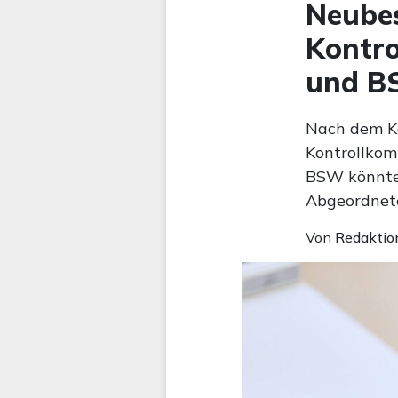
Neubes
Kontro
und B
Nach dem Ko
Kontrollkom
BSW könnte
Abgeordnete
Von
Redaktio