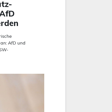
tz-
 AfD
erden
rische
 an: AfD und
BSW-