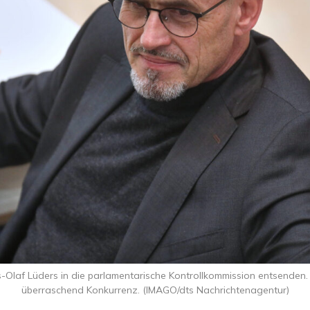
-Olaf Lüders in die parlamentarische Kontrollkommission entsenden
überraschend Konkurrenz. (IMAGO/dts Nachrichtenagentur)