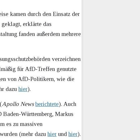
eise kamen durch den Einsatz der
geklagt, erklärte das
staltung fanden außerdem mehrere
sungsschutzbehörden verzeichnen
lmäßig für AfD-Treffen genutzte
en von AfD-Politikern, wie die
ehr dazu
hier
).
(
Apollo News
berichtete
). Auch
AfD Baden-Württemberg, Markus
kam es zu massiven
t wurden (mehr dazu
hier
und
hier
).