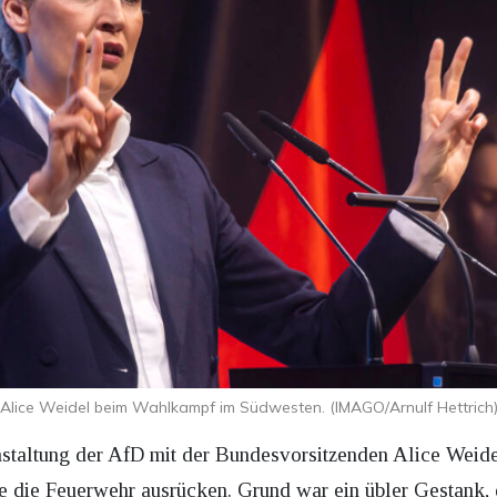
Alice Weidel beim Wahlkampf im Südwesten. (IMAGO/Arnulf Hettrich
taltung der AfD mit der Bundesvorsitzenden Alice Weide
die Feuerwehr ausrücken. Grund war ein übler Gestank, 