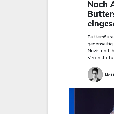
Nach A
Butter
einges
Buttersäure
gegenseitig
Nazis und i
Veranstaltun
Matt