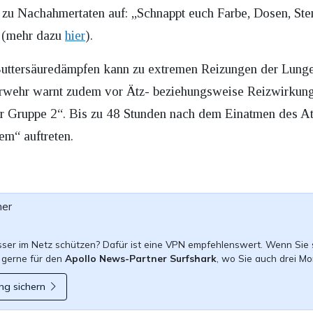
u Nachahmertaten auf: „Schnappt euch Farbe, Dosen, Sten
t (mehr dazu
hier
).
uttersäuredämpfen kann zu extremen Reizungen der Lunge
erwehr warnt zudem vor Ätz- beziehungsweise Reizwirkun
der Gruppe 2“. Bis zu 48 Stunden nach dem Einatmen des A
m“ auftreten.
ner
esser im Netz schützen? Dafür ist eine VPN empfehlenswert. Wenn Sie 
 gerne für den
Apollo News-Partner Surfshark
, wo Sie auch drei Mo
ng sichern