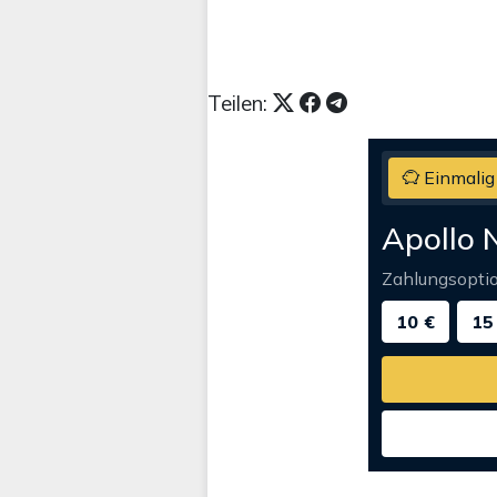
Teilen:
Einmalig
Apollo 
Zahlungsopti
10 €
15