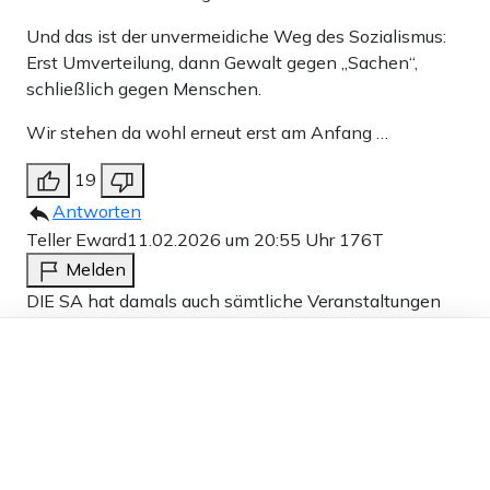
Und das ist der unvermeidiche Weg des Sozialismus:
Erst Umverteilung, dann Gewalt gegen „Sachen“,
schließlich gegen Menschen.
Wir stehen da wohl erneut erst am Anfang …
19
Antworten
Teller Eward
11.02.2026 um 20:55 Uhr
176T
Melden
DIE SA hat damals auch sämtliche Veranstaltungen
der politischen Gegener sabotiert und versucht zu
Dieser Artikel ist kostenlos für alle –
verhindern. Deswegen heißt es auch: Die SA ist
dank
Freunden von Apollo News »
wieder da, sie nennt sich jetzt die Antifa.
5
Antworten
Hinterweltler
11.02.2026 um 21:23 Uhr
176T