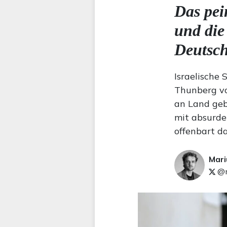
Das pei
und die
Deutsc
Israelische 
Thunberg vo
an Land geb
mit absurde
offenbart d
Mari
@m