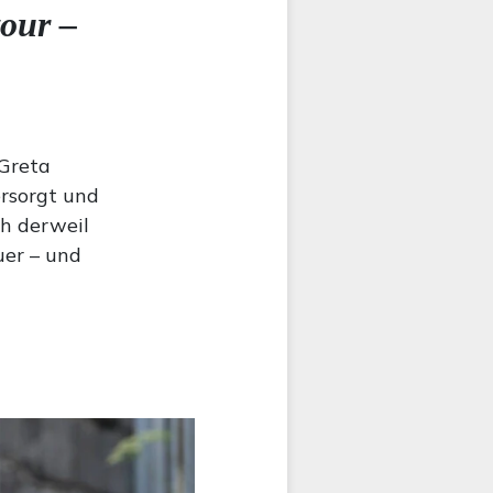
tour –
 Greta
ersorgt und
ch derweil
uer – und