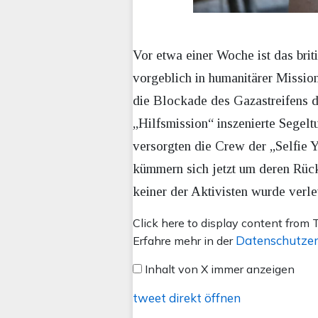
Vor etwa einer Woche ist das brit
vorgeblich in humanitärer Missi
die Blockade des Gazastreifens d
„Hilfsmission“ inszenierte Segelt
versorgten die Crew der „Selfie 
kümmern sich jetzt um deren Rück
keiner der Aktivisten wurde verlet
Inhalt
Click here to display content from T
von
Datenschutzer
Erfahre mehr in der
X
Inhalt von X immer anzeigen
anzeigen
tweet direkt öffnen