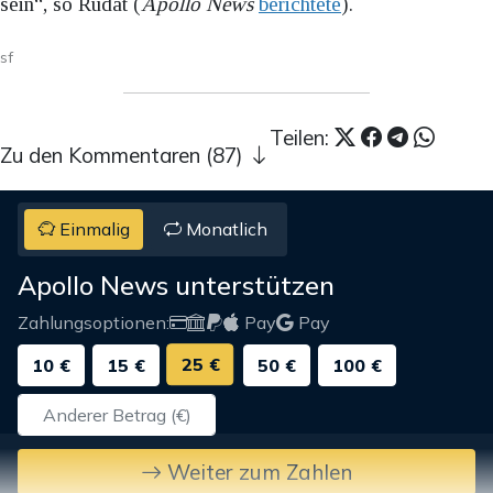
sein“, so Rudat (
Apollo News
berichtete
).
sf
Teilen:
Zu den Kommentaren (87)
Einmalig
Monatlich
Apollo News unterstützen
Zahlungsoptionen:
Pay
Pay
25 €
10 €
15 €
50 €
100 €
Weiter zum Zahlen