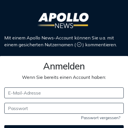
Mit einem Apollo News-Account können Sie u.a. mit
einem gesicherten Nutzernamen
(
)
kommentieren.
Anmelden
Wenn Sie bereits einen Account haben:
Passwort vergessen?