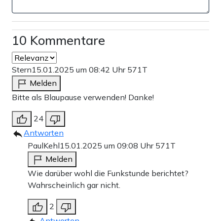
Anzeige
10 Kommentare
Stern
15.01.2025 um 08:42 Uhr
571T
Unser VPN-Partner
Melden
Surfshark
Bitte als Blaupause verwenden! Danke!
Sie wollen sich besser im Netz schützen? Dafür ist eine VPN
24
empfehlenswert. Wenn Sie sich für einen VPN-Anbieter
entscheiden, dann gerne für den
Apollo News-Partner
Antworten
Surfshark
, wo Sie auch drei Monate gratis erhalten.
PaulKehl
15.01.2025 um 09:08 Uhr
571T
Jetzt VPN-Zugang sichern
Melden
Wie darüber wohl die Funkstunde berichtet?
Wahrscheinlich gar nicht.
2
Teilen:
Antworten