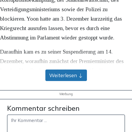
Verteidigungsministeriums sowie der Polizei zu
blockieren. Yoon hatte am 3. Dezember kurzzeitig das
Kriegsrecht ausrufen lassen, bevor es durch eine
Abstimmung im Parlament wieder gestoppt wurde.
Daraufhin kam es zu seiner Suspendierung am 14.
Dezember, woraufhin zunächst der Premierminister des
Landes, Han Duck-soo, die Amtsgeschäfte übernommen
Weiterlesen
hatte. Doch auch er wurde vergangene Woche durch das
Parlament von seinem Amt suspendiert, weil er sich
Werbung
weigerte, zwei Sonderstaatsanwälte zu berufen, die die
Kommentar schreiben
mögliche Korruption des vorherigen Präsidenten und
seiner Frau untersuchen sollten (
Apollo News
berichtete
).