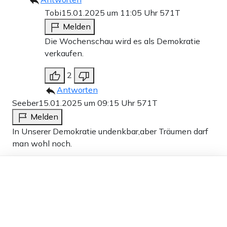
Zu den Kommentaren (10)
Tobi
15.01.2025 um 11:05 Uhr
571T
Melden
Einmalig
Monatlich
Die Wochenschau wird es als Demokratie
verkaufen.
Apollo News unterstützen
2
Zahlungsoptionen:
Pay
Pay
Antworten
25 €
10 €
15 €
50 €
100 €
Seeber
15.01.2025 um 09:15 Uhr
571T
Melden
In Unserer Demokratie undenkbar,aber Träumen darf
man wohl noch.
Weiter zum Zahlen
Dieser Artikel ist kostenlos für alle –
12
Bank-Überweisung
dank
Freunden von Apollo News »
Antworten
jetzt gehts los
15.01.2025 um 10:36 Uhr
571T
Melden
Ich hätte paar Ideen für Germanien betreffend