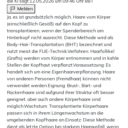
die KI sagt:
12.05.2026 um 09:46 Uhr
88T
Melden
Ja, es ist grundsätzlich möglich, Haare vom Körper
(einschließlich Gesäß) auf den Kopf zu
transplantieren, wenn der Spenderbereich am
Hinterkopf nicht ausreicht. Diese Methode wird als
Body-Hair-Transplantation (BHT) bezeichnet und
nutzt meist die FUE-Technik.Verfahren: Haarfollikel
(Grafts) werden vom Körper entnommen und in kahle
Stellen der Kopfhaut verpflanzt.Voraussetzung: Es
handelt sich um eine Eigenhaarverpflanzung; Haare
von anderen Personen (Fremdhaar) können nicht
verwendet werden.Eignung: Brust-, Bart- und
Rückenhaare sind aufgrund ihrer Struktur oft besser
geeignet, aber auch andere Körperhaare sind
möglich.Wachstum: Transplantierte Körperhaare
passen sich in ihrem Längenwachstum an die
umgebenden Kopfhaare an.Einsatz: Diese Methode
dient als letzte Option bei starkem Haarausfall, wenn