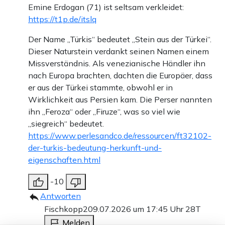
Emine Erdogan (71) ist seltsam verkleidet:
https://t1p.de/itslq
Der Name „Türkis“ bedeutet „Stein aus der Türkei“.
Dieser Naturstein verdankt seinen Namen einem
Missverständnis. Als venezianische Händler ihn
nach Europa brachten, dachten die Europäer, dass
er aus der Türkei stammte, obwohl er in
Wirklichkeit aus Persien kam. Die Perser nannten
ihn „Feroza“ oder „Firuze“, was so viel wie
„siegreich“ bedeutet.
https://www.perlesandco.de/ressourcen/ft32102-
der-turkis-bedeutung-herkunft-und-
eigenschaften.html
-10
Antworten
Fischkopp2
09.07.2026 um 17:45 Uhr
28T
Melden