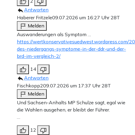
2
Antworten
Haberer Fritzele
09.07.2026 um 16:27 Uhr
28T
Melden
Auswanderungen als Symptom …
https://wertkonservativesuedwest.wordpress.com/2
des-niedergangs-symptome-in-der-ddr-und-der-
brd-im-vergleich-2/
14
Antworten
Fischkopp2
09.07.2026 um 17:37 Uhr
28T
Melden
Und Sachsen-Anhalts MP Schulze sagt, egal wie
die Wahlen ausgehen, er bleibt der Führer.
…
12