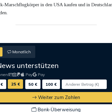
Marschflugkörper in den USA kaufen und in Deutschland
den.
Monatlich
News unterstützen
onen:
Pay
Pay
25 €
 €
50 €
100 €
Weiter zum Zahlen
Bank-Überweisung