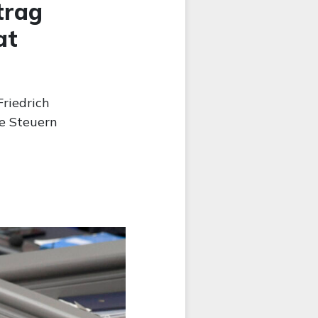
trag
at
Friedrich
re Steuern