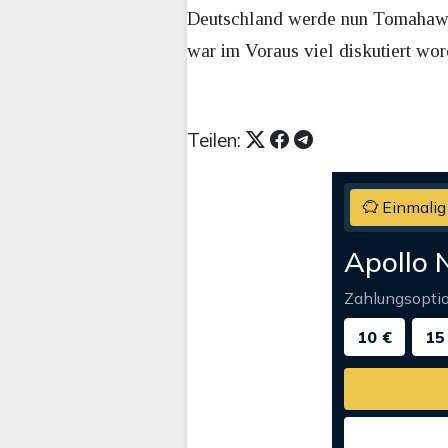
Deutschland werde nun Tomahawk-
war im Voraus viel diskutiert wor
Teilen:
Einmalig
Apollo 
Zahlungsopti
10 €
15