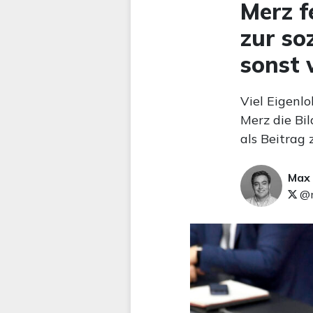
Merz f
zur so
sonst 
Viel Eigenlo
Merz die Bi
als Beitrag 
Max
@m