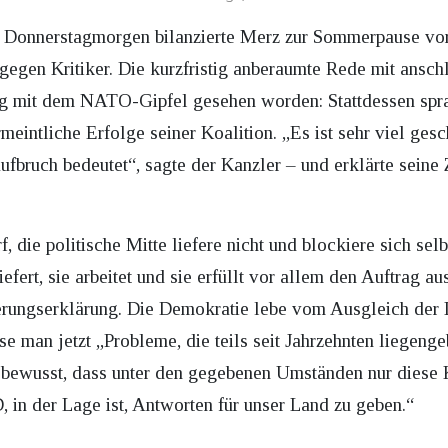
 Donnerstagmorgen bilanzierte Merz zur Sommerpause vor 
g gegen Kritiker. Die kurzfristig anberaumte Rede mit ansc
g mit dem NATO-Gipfel gesehen worden: Stattdessen spra
meintliche Erfolge seiner Koalition. „Es ist sehr viel ges
ufbruch bedeutet“, sagte der Kanzler – und erklärte seine
die politische Mitte liefere nicht und blockiere sich selb
iefert, sie arbeitet und sie erfüllt vor allem den Auftrag 
erungserklärung. Die Demokratie lebe vom Ausgleich der I
 man jetzt „Probleme, die teils seit Jahrzehnten liegengeb
 bewusst, dass unter den gegebenen Umständen nur diese K
in der Lage ist, Antworten für unser Land zu geben.“