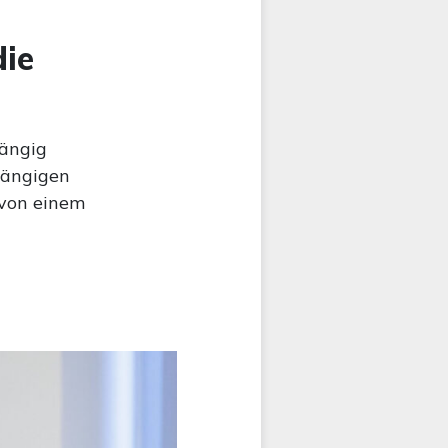
die
ängig
hängigen
 von einem