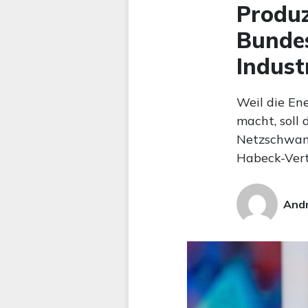
Produz
Bundes
Indust
Weil die E
macht, soll
Netzschwank
Habeck-Vert
Andr