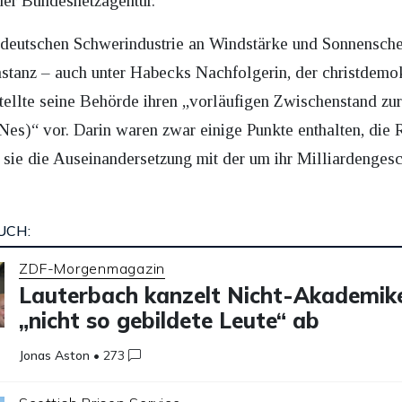
er Bundesnetzagentur.
eutschen Schwerindustrie an Windstärke und Sonnenschei
tanz – auch unter Habecks Nachfolgerin, der christdemok
ellte seine Behörde ihren „vorläufigen Zwischenstand z
es)“ vor. Darin waren zwar einige Punkte enthalten, die 
 sie die Auseinandersetzung mit der um ihr Milliardenges
UCH:
ZDF-Morgenmagazin
Lauterbach kanzelt Nicht-Akademike
„nicht so gebildete Leute“ ab
Jonas Aston
•
273