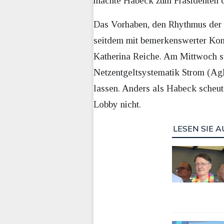
machte Habeck zum Präsidenten d
Das Vorhaben, den Rhythmus der d
seitdem mit bemerkenswerter Kons
Katherina Reiche. Am Mittwoch st
Netzentgeltsystematik Strom (AgN
lassen. Anders als Habeck scheut
Lobby nicht.
LESEN SIE A