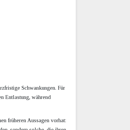
urzfristige Schwankungen. Für
ten Entlastung, während
nen früheren Aussagen vorhat:
en, sondern solche, die ihren