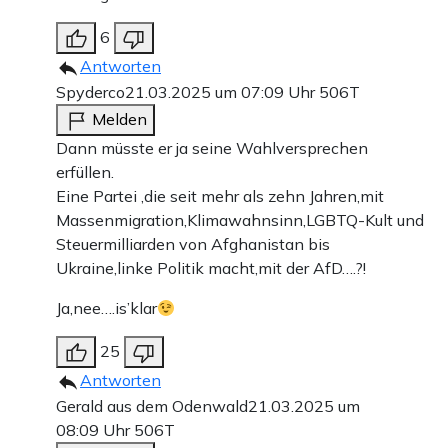
6
Antworten
Spyderco
21.03.2025 um 07:09 Uhr
506T
Melden
Dann müsste er ja seine Wahlversprechen
erfüllen.
Eine Partei ,die seit mehr als zehn Jahren,mit
Massenmigration,Klimawahnsinn,LGBTQ-Kult und
Steuermilliarden von Afghanistan bis
Ukraine,linke Politik macht,mit der AfD….?!
Ja,nee….is’klar
25
Antworten
Gerald aus dem Odenwald
21.03.2025 um
08:09 Uhr
506T