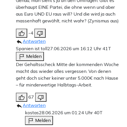
Genau, man sieht’s ja an den Umfragen. Gibt es
überhaupt EINE Partei, die ohne wenn und aber
aus Euro UND EU raus will? Und die wird ja auch
massenhaft gewählt, nicht wahr? (Zynismus aus)
-4
Antworten
Spanien ist toll
27.06.2026 um 16:12 Uhr
41T
Melden
Der Gehaltsscheck Mitte der kommenden Woche
macht das wieder alles vergessen. Von denen
geht doch sicher keiner unter 5.000€ nach Hause
– für minderwertige Halbtags-Arbeit.
67
Antworten
kostas
28.06.2026 um 01:24 Uhr
40T
Melden