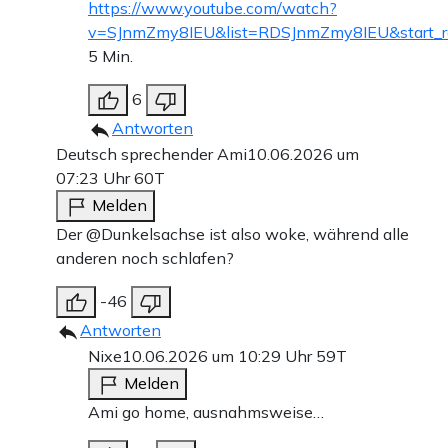
https://www.youtube.com/watch?
v=SJnmZmy8IEU&list=RDSJnmZmy8IEU&start_r
5 Min.
6
Antworten
Deutsch sprechender Ami
10.06.2026 um
07:23 Uhr
60T
Melden
Der @Dunkelsachse ist also woke, während alle
anderen noch schlafen?
-46
Antworten
Nixe
10.06.2026 um 10:29 Uhr
59T
Melden
Ami go home, ausnahmsweise…