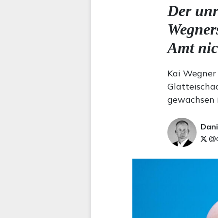
Der unr
Wegners 
Amt nic
Kai Wegner r
Glatteischa
gewachsen i
Dani
@d