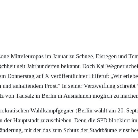
one Mitteleuropas im Januar zu Schnee, Eisregen und Te
hheit seit Jahrhunderten bekannt. Doch Kai Wegner sche
 am Donnerstag auf X veröffentlichter Hilferuf: „Wir erleb
und anhaltendem Frost.“ In seiner Verzweiflung schreibt 
tz von Tausalz in Berlin in Ausnahmen möglich zu machen
emokratischen Wahlkampfgegner (Berlin wählt am 20. Sep
n der Hauptstadt zuzuschieben. Denn die SPD blockiert i
nderung, mit der das zum Schutz der Stadtbäume einst bes