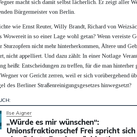
ner macht sich damit selbst lächerlich. Er zeigt aller We
renden Bürgermeister von Berlin.
chte wie Ernst Reuter, Willy Brandt, Richard von Weizsäck
us Wowereit in so einer Lage wohl getan? Wenn vereiste 
r Sturzopfern nicht mehr hinterherkommen, Ältere und Geb
t, nicht appelliert. Und dazu zählt: In einer Notlage Vera
g heißt: Entscheidungen zu treffen, für die man hinterher g
 Wegner vor Gericht zerren, weil er sich vorübergehend übe
el des Berliner Straßenreinigungsgesetzes hinwegsetzt?
UCH:
Ilse Aigner
„Würde es mir wünschen“:
Unionsfraktionschef Frei spricht sich