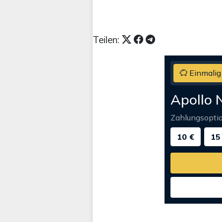
Teilen:
Einmalig
Apollo 
Zahlungsopti
10 €
15