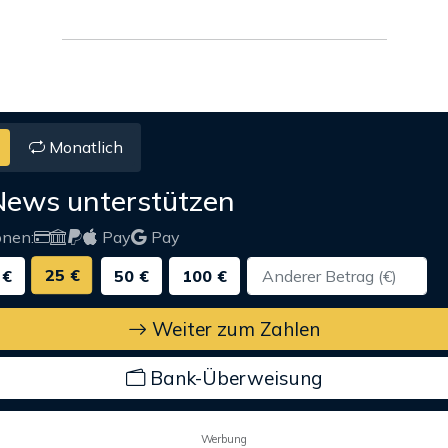
Monatlich
News unterstützen
onen:
Pay
Pay
25 €
 €
50 €
100 €
Weiter zum Zahlen
Bank-Überweisung
Werbung