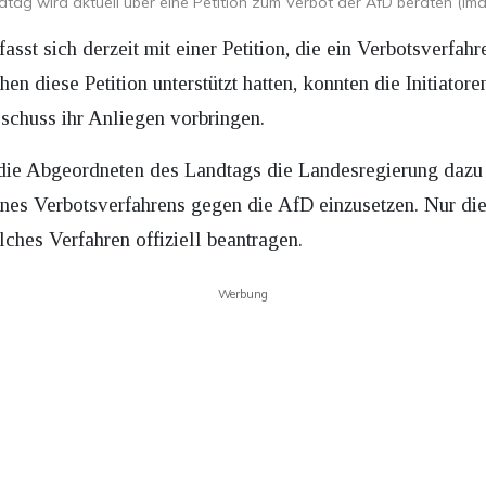
dtag wird aktuell über eine Petition zum Verbot der AfD beraten (i
sst sich derzeit mit einer Petition, die ein Verbotsverfahr
 diese Petition unterstützt hatten, konnten die Initiator
schuss ihr Anliegen vorbringen.
 die Abgeordneten des Landtags die Landesregierung dazu 
ines Verbotsverfahrens gegen die AfD einzusetzen. Nur d
ches Verfahren offiziell beantragen.
Werbung