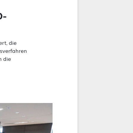
D-
rt, die
tsverfahren
n die