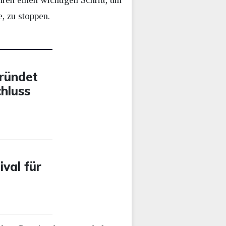
, zu stoppen.
gründet
hluss
ival für