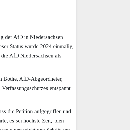
ung der AfD in Niedersachsen
ieser Status wurde 2024 einmalig
b die AfD Niedersachsen als
an Bothe, AfD-Abgeordneter,
s Verfassungsschutzes entspannt
.
s die Petition aufgegriffen und
te, es sei höchste Zeit, „den
en einen wichtigen Schritt, um