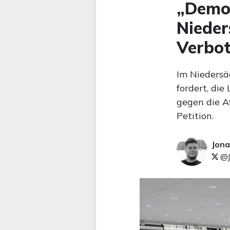
„Demok
Nieder
Verbot
Im Niedersäc
fordert, die
gegen die A
Petition.
Jona
@J