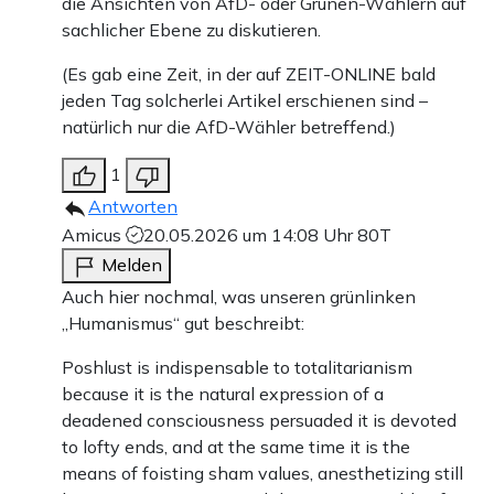
die Ansichten von AfD- oder Grünen-Wählern auf
sachlicher Ebene zu diskutieren.
(Es gab eine Zeit, in der auf ZEIT-ONLINE bald
jeden Tag solcherlei Artikel erschienen sind –
natürlich nur die AfD-Wähler betreffend.)
1
Antworten
Amicus
20.05.2026 um 14:08 Uhr
80T
Melden
Auch hier nochmal, was unseren grünlinken
„Humanismus“ gut beschreibt:
Poshlust is indispensable to totalitarianism
because it is the natural expression of a
deadened consciousness persuaded it is devoted
to lofty ends, and at the same time it is the
means of foisting sham values, anesthetizing still