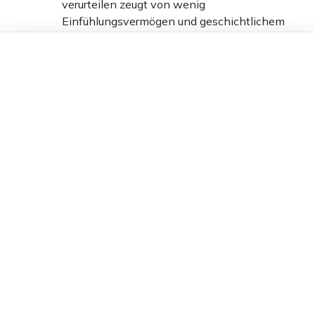
verurteilen zeugt von wenig
Einfühlungsvermögen und geschichtlichem
Wissen“
Dieser Artikel ist kostenlos für alle –
dank
Freunden von Apollo News »
0
Antworten
H. G.
23.10.2025 um 22:58 Uhr
290T
Melden
Korrektur:
Oliver Igel ist bei der SPD aber kein Sozialdemokrat.
Ich weiß gar nicht ob es bei der SPD in Berlin noch
aktive Sozialdemokraten gibt. Herr Buschkowsky ist ja
schon in Rente.
7
Antworten
wolfgang schubert
24.10.2025 um 12:04 Uhr
289T