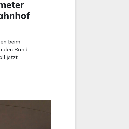
ometer
Bahnhof
gen beim
an den Rand
l jetzt