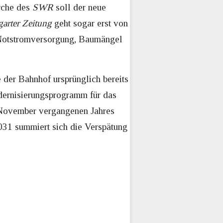
rche des
SWR
soll der neue
garter Zeitung
geht sogar erst von
r Notstromversorgung, Baumängel
e der Bahnhof ursprünglich bereits
odernisierungsprogramm für das
 November vergangenen Jahres
031 summiert sich die Verspätung