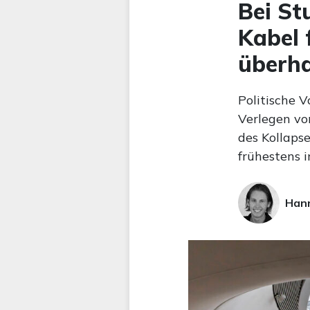
Bei St
Kabel 
überh
Politische 
Verlegen vo
des Kollaps
frühestens i
Hann