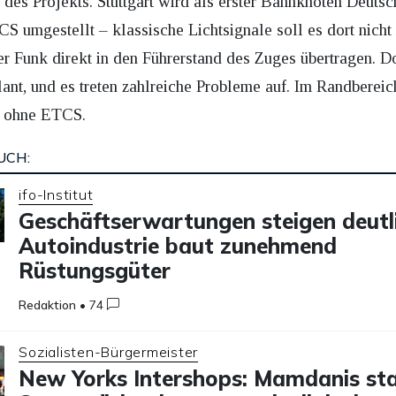
 des Projekts. Stuttgart wird als erster Bahnknoten Deutsc
S umgestellt – klassische Lichtsignale soll es dort nicht
er Funk direkt in den Führerstand des Zuges übertragen. D
plant, und es treten zahlreiche Probleme auf. Im Randberei
n ohne ETCS.
UCH:
ifo-Institut
Geschäftserwartungen steigen deutli
Autoindustrie baut zunehmend
Rüstungsgüter
Redaktion
•
74
Sozialisten-Bürgermeister
New Yorks Intershops: Mamdanis sta