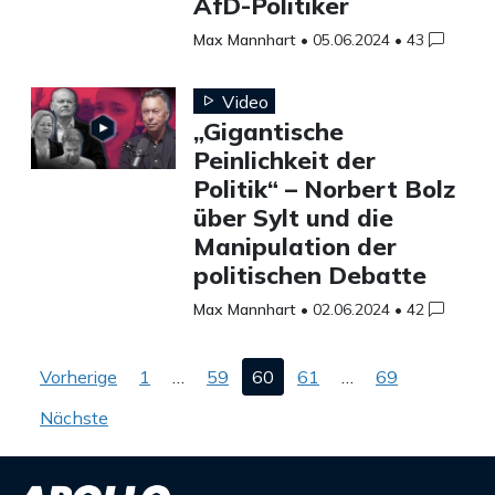
AfD-Politiker
Max Mannhart
•
05.06.2024
•
43
Video
„Gigantische
Peinlichkeit der
Politik“ – Norbert Bolz
über Sylt und die
Manipulation der
politischen Debatte
Max Mannhart
•
02.06.2024
•
42
Seitennummerierung
Vorherige
1
…
59
60
61
…
69
der
Beiträge
Nächste