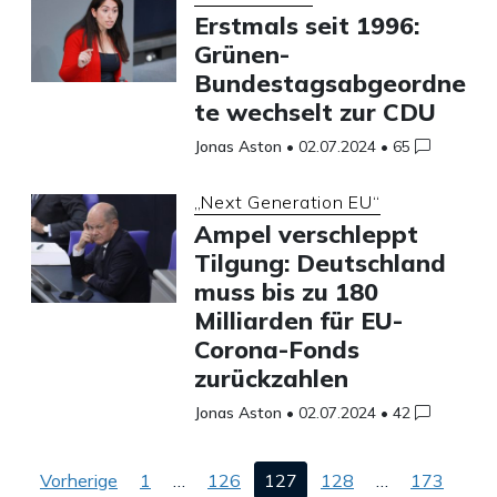
Erstmals seit 1996:
Grünen-
Bundestagsabgeordne
te wechselt zur CDU
Jonas Aston
•
02.07.2024
•
65
„Next Generation EU“
Ampel verschleppt
Tilgung: Deutschland
muss bis zu 180
Milliarden für EU-
Corona-Fonds
zurückzahlen
Jonas Aston
•
02.07.2024
•
42
Seitennummerierung
Vorherige
1
…
126
127
128
…
173
der