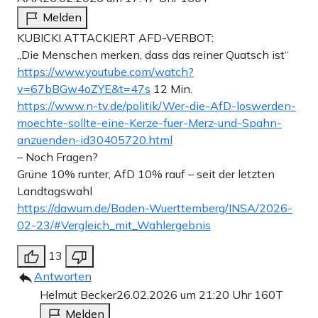
Melden
KUBICKI ATTACKIERT AFD-VERBOT:
„Die Menschen merken, dass das reiner Quatsch ist“
https://www.youtube.com/watch?
v=67bBGw4oZYE&t=47s
12 Min.
https://www.n-tv.de/politik/Wer-die-AfD-loswerden-
moechte-sollte-eine-Kerze-fuer-Merz-und-Spahn-
anzuenden-id30405720.html
– Noch Fragen?
Grüne 10% runter, AfD 10% rauf – seit der letzten
Landtagswahl
https://dawum.de/Baden-Wuerttemberg/INSA/2026-
02-23/#Vergleich_mit_Wahlergebnis
13
Antworten
Helmut Becker
26.02.2026 um 21:20 Uhr
160T
Melden