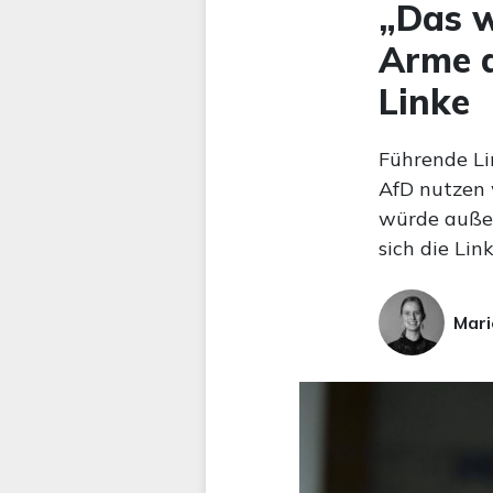
„Das w
Arme de
Linke
Führende Lin
AfD nutzen 
würde außer
sich die Li
Mari