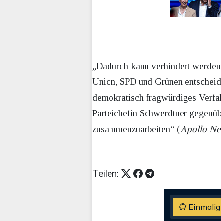
„Dadurch kann verhindert werden,
Union, SPD und Grünen entscheide
demokratisch fragwürdiges Verfah
Parteichefin Schwerdtner gegenü
zusammenzuarbeiten“ (
Apollo N
Teilen:
Einmalig