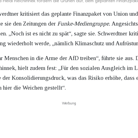
 Heidi Reichinnek fordern die Grünen auf, dem geplanten Finanzpak
erdtner kritisiert das geplante Finanzpaket von Union u
te sie den Zeitungen der
Funke-Mediengruppe.
Angesichts 
 „Noch ist es nicht zu spät“, sagte sie. Schwerdtner kriti
ung wiederholt werde, „nämlich Klimaschutz und Aufrüstu
r Menschen in die Arme der AfD treiben“, führte sie aus. 
nnek, hielt zudem fest: „Für den sozialen Ausgleich im L
der Konsolidierungsdruck, was das Risiko erhöhe, dass e
hier die Weichen gestellt“.
Werbung