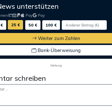
News unterstützen
onen:
Pay
Pay
25 €
 €
50 €
100 €
Weiter zum Zahlen
Bank-Überweisung
Werbung
tar schreiben