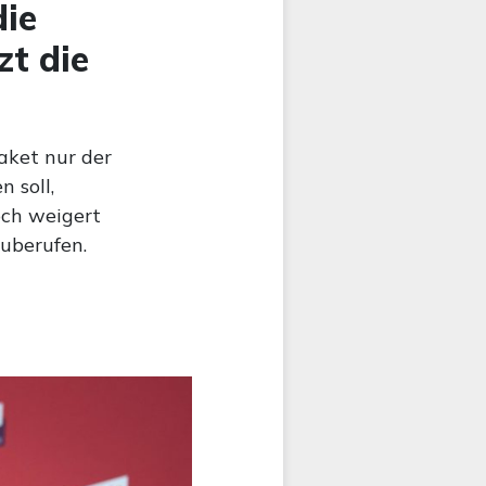
die
zt die
aket nur der
 soll,
ch weigert
uberufen.