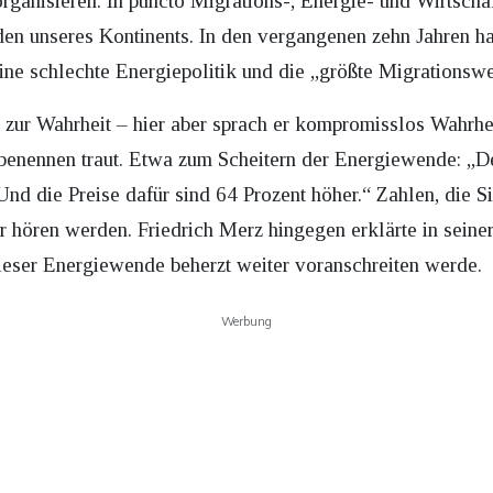
ganisieren. In puncto Migrations-, Energie- und Wirtschaf
den unseres Kontinents. In den vergangenen zehn Jahren ha
ne schlechte Energiepolitik und die „größte Migrationswel
s zur Wahrheit – hier aber sprach er kompromisslos Wahrhei
benennen traut. Etwa zum Scheitern der Energiewende: „De
Und die Preise dafür sind 64 Prozent höher.“ Zahlen, die 
r hören werden. Friedrich Merz hingegen erklärte in seine
eser Energiewende beherzt weiter voranschreiten werde.
Werbung