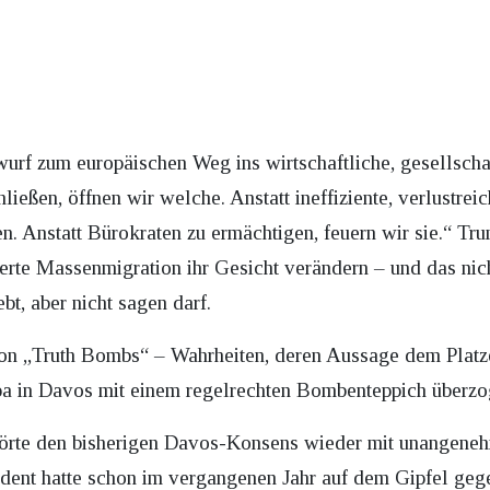
urf zum europäischen Weg ins wirtschaftliche, gesellschaf
ließen, öffnen wir welche. Anstatt ineffiziente, verlustre
. Anstatt Bürokraten zu ermächtigen, feuern wir sie.“ Tru
lierte Massenmigration ihr Gesicht verändern – und das n
bt, aber nicht sagen darf.
von „Truth Bombs“ – Wahrheiten, deren Aussage dem Plat
a in Davos mit einem regelrechten Bombenteppich überzog
störte den bisherigen Davos-Konsens wieder mit unangene
sident hatte schon im vergangenen Jahr auf dem Gipfel g