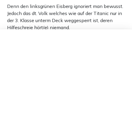
Denn den linksgrünen Eisberg ignoriert man bewusst.
Jedoch das dt. Volk welches wie auf der Titanic nur in
der 3. Klasse unterm Deck weggesperrt ist, deren
Hilfeschreie hört(e) niemand.
Dieser Artikel ist kostenlos für alle –
Man hat doch nur Sorge das man für 2026 keine
dank
Freunden von Apollo News »
„Freiwilligen“ mehr findet wer dann für die Union
Wahlkampf macht. Vor allem im Osten (S.-A. und M.-
V.) wird man wie die FDP untergehen.
71
Antworten
Blauer Mond
08.04.2025 um 10:55 Uhr
489T
Melden
Sehr guter Vergleich! Habe ich erst vorgestern so
gesagt. Die Bonzen tanzen noch zur Musik, das
Volk ist schon elendig am verrecken unter Deck.
Und auf der Brücke alles im Lot auf’m Boot, trotz