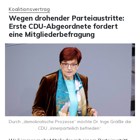
Koalitionsvertrag
Wegen drohender Parteiaustritte:
Erste CDU-Abgeordnete fordert
eine Mitgliederbefragung
Durch „demokratische Prozesse“ möchte Dr. Inge Gräßle die
CDU „innerparteilich befrieden“.