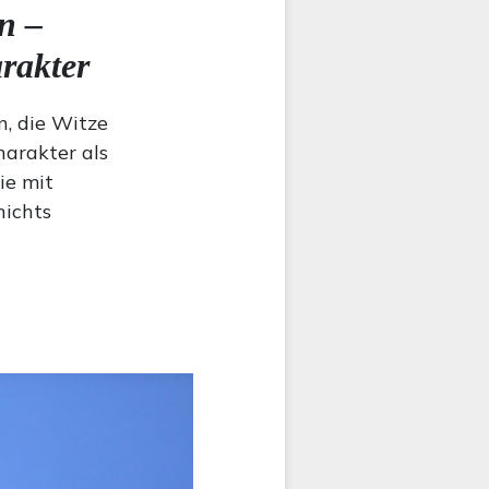
n –
rakter
n, die Witze
harakter als
ie mit
nichts