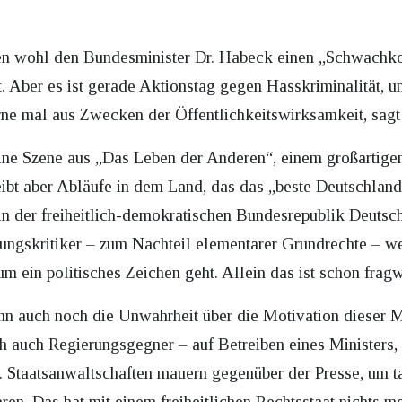
en wohl den Bundesminister Dr. Habeck einen „Schwachkop
t. Aber es ist gerade Aktionstag gegen Hasskriminalität, 
e mal aus Zwecken der Öffentlichkeitswirksamkeit, sagt 
ine Szene aus „Das Leben der Anderen“, einem großartigen 
bt aber Abläufe in dem Land, das das „beste Deutschland a
in der freiheitlich-demokratischen Bundesrepublik Deutsch
skritiker – zum Nachteil elementarer Grundrechte – we
um ein politisches Zeichen geht. Allein das ist schon frag
nn auch noch die Unwahrheit über die Motivation dieser
uch Regierungsgegner – auf Betreiben eines Ministers, d
hat. Staatsanwaltschaften mauern gegenüber der Presse, um
aren. Das hat mit einem freiheitlichen Rechtsstaat nichts me