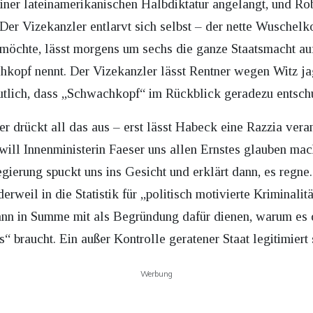
iner lateinamerikanischen Halbdiktatur angelangt, und R
er Vizekanzler entlarvt sich selbst – der nette Wuschelko
möchte, lässt morgens um sechs die ganze Staatsmacht au
hkopf nennt. Der Vizekanzler lässt Rentner wegen Witz ja
tlich, dass „Schwachkopf“ im Rückblick geradezu entschu
r drückt all das aus – erst lässt Habeck eine Razzia veran
ill Innenministerin Faeser uns allen Ernstes glauben mac
ierung spuckt uns ins Gesicht und erklärt dann, es regne. 
il in die Statistik für „politisch motivierte Kriminalität
nn in Summe mit als Begründung dafür dienen, warum es
braucht. Ein außer Kontrolle geratener Staat legitimiert 
Werbung