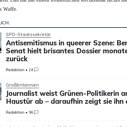
s Waffe.
UCH:
SPD-Staatssekretär
Antisemitismus in queerer Szene: Ber
Senat hielt brisantes Dossier monat
zurück
Redaktion
•
24
Großbritannien
Journalist weist Grünen-Politikerin a
Haustür ab – daraufhin zeigt sie ihn
Redaktion
•
96