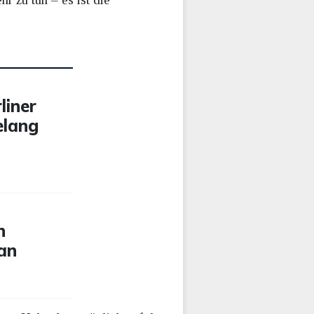
liner
elang
n
 an