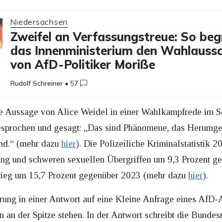
Niedersachsen
Zweifel an Verfassungstreue: So be
das Innenministerium den Wahlaussc
von AfD-Politiker Moriße
Rudolf Schreiner
•
57
ine Aussage von Alice Weidel in einer Wahlkampfrede im S
sprochen und gesagt: „Das sind Phänomene, das Herumge
and.“ (mehr dazu
hier
). Die Polizeiliche Kriminalstatistik 2
ng und schweren sexuellen Übergriffen um 9,3 Prozent ges
stieg um 15,7 Prozent gegenüber 2023 (mehr dazu
hier
).
erung in einer Antwort auf eine Kleine Anfrage eines AfD-
rn an der Spitze stehen. In der Antwort schreibt die Bundes