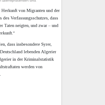
 überrepräsentiert sind.
r Herkunft von Migranten und der
ens des Verfassungsschutzes, dass
r Taten neigten, und zwar – und
erkunft.“
len, dass insbesondere Syrer,
 Deutschland lebenden Algerier
erier in der Kriminalstatistik
altstraftaten werden von
n.