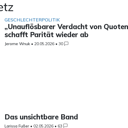
etz
GESCHLECHTERPOLITIK
„Unauflösbarer Verdacht von Quotenf
schafft Parität wieder ab
Jerome Wnuk
•
20.05.2026
•
30
Das unsichtbare Band
Larissa Fußer
•
02.05.2026
•
63