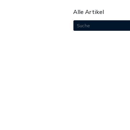
Alle Artikel
August 2026
Juli 2026
Juni 2026
Mai 2026
April 2026
März 2026
Februar 2026
Januar 2026
Dezember 2025
paket
November 2025
Oktober 2025
September 2025
August 2025